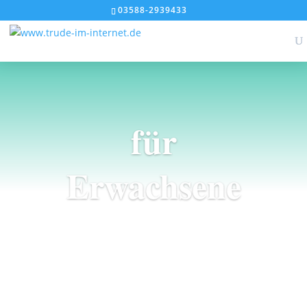
1
2
03588-2939433
für
Erwachsene