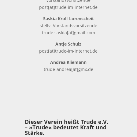
Vorstandsvorsitzende
post[at]trude-im-internet.de
Saskia Kroll-Lorenscheit
stellv. Vorstandsvorsitzende
trude.saskia[at]gmail.com
Antje Schulz
post[at]trude-im-internet.de
Andrea Kliemann
trude-andrea[at]gmx.de
Dieser Verein heißt Trude e.V.
– »Trude« bedeutet Kraft und
Stärke.