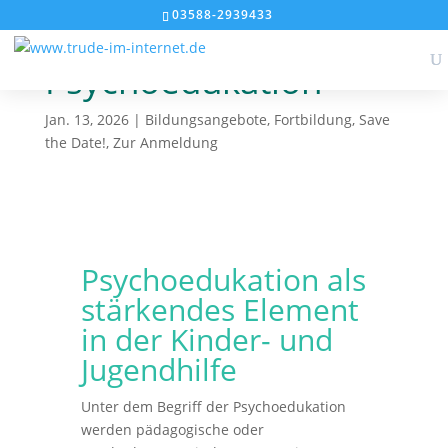
1
2
03588-2939433
Intensiv-Workshop
Psychoedukation
Jan. 13, 2026
|
Bildungsangebote
,
Fortbildung
,
Save
the Date!
,
Zur Anmeldung
Psychoedukation als
stärkendes Element
in der
Kinder- und
Jugendhilfe
Unter dem Begriff der Psychoedukation
werden pädagogische oder